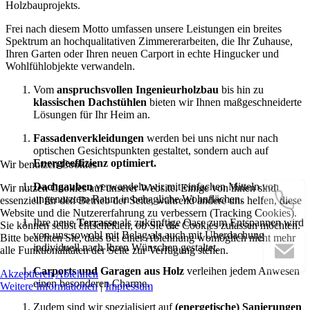
Holzbauprojekts.
Frei nach diesem Motto umfassen unsere Leistungen ein breites
Spektrum an hochqualitativen Zimmererarbeiten, die Ihr Zuhause,
Ihren Garten oder Ihren neuen Carport in echte Hingucker und
Wohlfühlobjekte verwandeln.
Vom
anspruchsvollen Ingenieurholzbau
bis hin zu
klassischen Dachstühlen
bieten wir Ihnen maßgeschneiderte
Lösungen für Ihr Heim an.
Fassadenverkleidungen
werden bei uns nicht nur nach
optischen Gesichtspunkten gestaltet, sondern auch auf
Energieeffizienz optimiert.
Wir benutzen Cookies
Dachgauben
verwandeln wir mit einfachen Mitteln von
Wir nutzen Cookies auf unserer Website. Einige von ihnen sind
ungenutztem Raum in behagliche Wohnflächen.
essenziell für den Betrieb der Seite, während andere uns helfen, diese
Website und die Nutzererfahrung zu verbessern (Tracking Cookies).
Ihre neue
Terrasse
als zukünftige Oase zum Entspannen wird
Sie können selbst entscheiden, ob Sie die Cookies zulassen möchten.
von uns sowohl mit Belag als auch mit Überdachung
Bitte beachten Sie, dass bei einer Ablehnung womöglich nicht mehr
individuell nach Ihren Wünschen gestaltet.
alle Funktionalitäten der Seite zur Verfügung stehen.
Carports und Garagen aus Holz
verleihen jedem Anwesen
Akzeptieren
Ablehnen
einen besonderen Charme.
Weitere Informationen
|
Impressum
Zudem sind wir spezialisiert auf
(energetische) Sanierungen