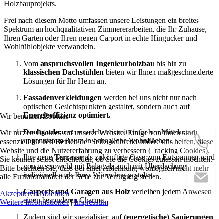
Holzbauprojekts.
Frei nach diesem Motto umfassen unsere Leistungen ein breites
Spektrum an hochqualitativen Zimmererarbeiten, die Ihr Zuhause,
Ihren Garten oder Ihren neuen Carport in echte Hingucker und
Wohlfühlobjekte verwandeln.
Vom
anspruchsvollen Ingenieurholzbau
bis hin zu
klassischen Dachstühlen
bieten wir Ihnen maßgeschneiderte
Lösungen für Ihr Heim an.
Fassadenverkleidungen
werden bei uns nicht nur nach
optischen Gesichtspunkten gestaltet, sondern auch auf
Energieeffizienz optimiert.
Wir benutzen Cookies
Dachgauben
verwandeln wir mit einfachen Mitteln von
Wir nutzen Cookies auf unserer Website. Einige von ihnen sind
ungenutztem Raum in behagliche Wohnflächen.
essenziell für den Betrieb der Seite, während andere uns helfen, diese
Website und die Nutzererfahrung zu verbessern (Tracking Cookies).
Ihre neue
Terrasse
als zukünftige Oase zum Entspannen wird
Sie können selbst entscheiden, ob Sie die Cookies zulassen möchten.
von uns sowohl mit Belag als auch mit Überdachung
Bitte beachten Sie, dass bei einer Ablehnung womöglich nicht mehr
individuell nach Ihren Wünschen gestaltet.
alle Funktionalitäten der Seite zur Verfügung stehen.
Carports und Garagen aus Holz
verleihen jedem Anwesen
Akzeptieren
Ablehnen
einen besonderen Charme.
Weitere Informationen
|
Impressum
Zudem sind wir spezialisiert auf
(energetische) Sanierungen