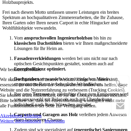
Holzbauprojekts.
Frei nach diesem Motto umfassen unsere Leistungen ein breites
Spektrum an hochqualitativen Zimmererarbeiten, die Ihr Zuhause,
Ihren Garten oder Ihren neuen Carport in echte Hingucker und
Wohlfühlobjekte verwandeln.
Vom
anspruchsvollen Ingenieurholzbau
bis hin zu
klassischen Dachstühlen
bieten wir Ihnen maßgeschneiderte
Lösungen für Ihr Heim an.
Fassadenverkleidungen
werden bei uns nicht nur nach
optischen Gesichtspunkten gestaltet, sondern auch auf
Energieeffizienz optimiert.
Wir benutzen Cookies
Dachgauben
verwandeln wir mit einfachen Mitteln von
Wir nutzen Cookies auf unserer Website. Einige von ihnen sind
ungenutztem Raum in behagliche Wohnflächen.
essenziell für den Betrieb der Seite, während andere uns helfen, diese
Website und die Nutzererfahrung zu verbessern (Tracking Cookies).
Ihre neue
Terrasse
als zukünftige Oase zum Entspannen wird
Sie können selbst entscheiden, ob Sie die Cookies zulassen möchten.
von uns sowohl mit Belag als auch mit Überdachung
Bitte beachten Sie, dass bei einer Ablehnung womöglich nicht mehr
individuell nach Ihren Wünschen gestaltet.
alle Funktionalitäten der Seite zur Verfügung stehen.
Carports und Garagen aus Holz
verleihen jedem Anwesen
Akzeptieren
Ablehnen
einen besonderen Charme.
Weitere Informationen
|
Impressum
Zudem sind wir spezialisiert auf
(energetische) Sanierungen